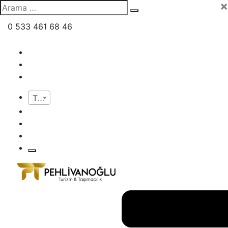
×
0 533 461 68 46
TR
TR