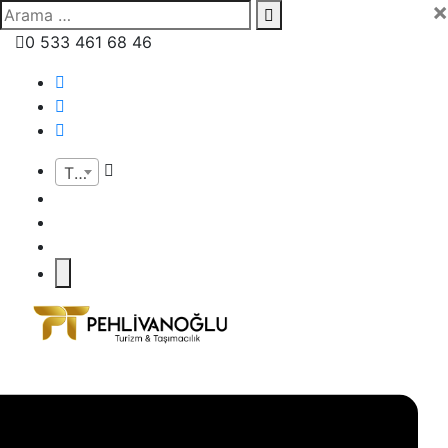
×
0 533 461 68 46
TR
TR