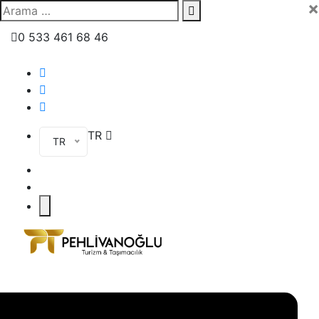
×
0 533 461 68 46
TR
TR