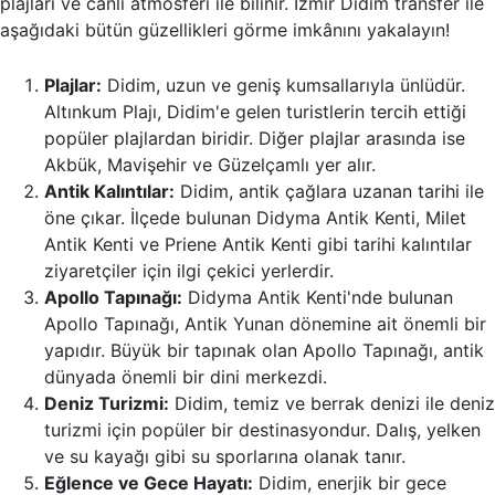
plajları ve canlı atmosferi ile bilinir. İzmir Didim transfer ile
aşağıdaki bütün güzellikleri görme imkânını yakalayın!
Plajlar:
Didim, uzun ve geniş kumsallarıyla ünlüdür.
Altınkum Plajı, Didim'e gelen turistlerin tercih ettiği
popüler plajlardan biridir. Diğer plajlar arasında ise
Akbük, Mavişehir ve Güzelçamlı yer alır.
Antik Kalıntılar:
Didim, antik çağlara uzanan tarihi ile
öne çıkar. İlçede bulunan Didyma Antik Kenti, Milet
Antik Kenti ve Priene Antik Kenti gibi tarihi kalıntılar
ziyaretçiler için ilgi çekici yerlerdir.
Apollo Tapınağı:
Didyma Antik Kenti'nde bulunan
Apollo Tapınağı, Antik Yunan dönemine ait önemli bir
yapıdır. Büyük bir tapınak olan Apollo Tapınağı, antik
dünyada önemli bir dini merkezdi.
Deniz Turizmi:
Didim, temiz ve berrak denizi ile deniz
turizmi için popüler bir destinasyondur. Dalış, yelken
ve su kayağı gibi su sporlarına olanak tanır.
Eğlence ve Gece Hayatı:
Didim, enerjik bir gece